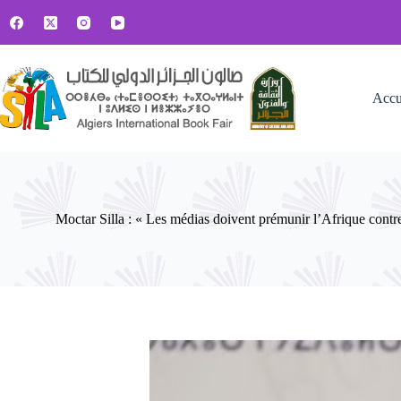
Passer
au
contenu
Accu
Moctar Silla : « Les médias doivent prémunir l’Afrique contr