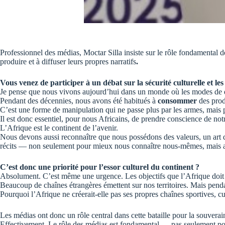
Professionnel des médias, Moctar Silla insiste sur le rôle fondamental 
produire et à diffuser leurs propres narratifs
.
Vous venez de participer à un débat sur la sécurité culturelle et le
Je pense que nous vivons aujourd’hui dans un monde où les modes de
Pendant des décennies, nous avons été habitués à
consommer
des prod
C’est une
forme de manipulation qui ne passe plus par les armes, mais p
Il est donc essentiel, pour nous Africains, de prendre conscience de notr
L’Afrique est le continent de l’avenir.
Nous devons aussi reconnaître que nous possédons des valeurs, un art d
récits — non seulement pour mieux nous connaître nous-mêmes, mais aus
C’est donc une priorité pour l’essor culturel du continent ?
Absolument. C’est même une urgence. Les objectifs que l’Afrique doit a
Beaucoup de chaînes étrangères émettent sur nos territoires. Mais pe
Pourquoi l’Afrique ne créerait-elle pas ses propres chaînes sportives, cu
Les médias ont donc un rôle central dans cette bataille pour la souverain
Effectivement. Le rôle des médias est fondamental
— pas seulement pour