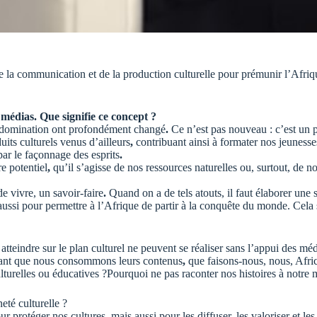
de la communication et de la production culturelle pour prémunir l’Afriq
s médias. Que signifie ce concept ?
 domination ont profondément changé
.
Ce n’est pas nouveau : c’est un p
uits culturels venus d’ailleurs
,
contribuant ainsi à formater nos jeunesse
ar le façonnage des esprits
.
e potentiel
,
qu’il s’agisse de nos ressources naturelles ou, surtout, de no
e vivre, un savoir-faire
.
Quand on a de tels atouts, il faut élaborer une 
si pour permettre à l’Afrique de partir à la conquête du monde. Cela 
tteindre sur le plan culturel ne peuvent se
réaliser
sans l’appui des méd
ndant que nous consommons leurs contenus
,
que faisons-nous, nous, Afric
lturelles ou éducatives
?Pourquoi ne pas raconter nos histoires à notre 
eté culturelle ?
 protéger nos cultures, mais aussi pour les diffuser, les valoriser et les