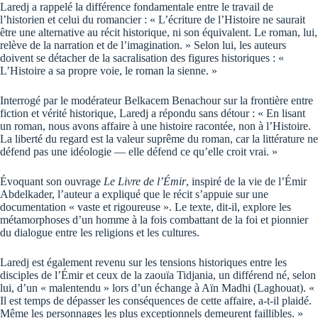
Laredj a rappelé la différence fondamentale entre le travail de
l’historien et celui du romancier : « L’écriture de l’Histoire ne saurait
être une alternative au récit historique, ni son équivalent. Le roman, lui,
relève de la narration et de l’imagination. » Selon lui, les auteurs
doivent se détacher de la sacralisation des figures historiques : «
L’Histoire a sa propre voie, le roman la sienne. »
Interrogé par le modérateur Belkacem Benachour sur la frontière entre
fiction et vérité historique, Laredj a répondu sans détour : « En lisant
un roman, nous avons affaire à une histoire racontée, non à l’Histoire.
La liberté du regard est la valeur suprême du roman, car la littérature ne
défend pas une idéologie — elle défend ce qu’elle croit vrai. »
Évoquant son ouvrage
Le Livre de l’Émir
, inspiré de la vie de l’Émir
Abdelkader, l’auteur a expliqué que le récit s’appuie sur une
documentation « vaste et rigoureuse ». Le texte, dit-il, explore les
métamorphoses d’un homme à la fois combattant de la foi et pionnier
du dialogue entre les religions et les cultures.
Laredj est également revenu sur les tensions historiques entre les
disciples de l’Émir et ceux de la zaouïa Tidjania, un différend né, selon
lui, d’un « malentendu » lors d’un échange à Aïn Madhi (Laghouat). «
Il est temps de dépasser les conséquences de cette affaire, a-t-il plaidé.
Même les personnages les plus exceptionnels demeurent faillibles. »