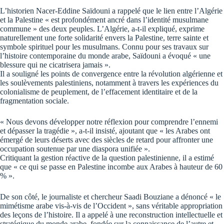
L’historien Nacer-Eddine Saïdouni a rappelé que le lien entre l’Algérie
et la Palestine « est profondément ancré dans l’identité musulmane
commune » des deux peuples. L’Algérie, a-t-il expliqué, exprime
naturellement une forte solidarité envers la Palestine, terre sainte et
symbole spirituel pour les musulmans. Connu pour ses travaux sur
l’histoire contemporaine du monde arabe, Saïdouni a évoqué « une
blessure qui ne cicatrisera jamais ».
Il a souligné les points de convergence entre la révolution algérienne et
les soulèvements palestiniens, notamment à travers les expériences du
colonialisme de peuplement, de l’effacement identitaire et de la
fragmentation sociale.
« Nous devons développer notre réflexion pour comprendre l’ennemi
et dépasser la tragédie », a-t-il insisté, ajoutant que « les Arabes ont
émergé de leurs déserts avec des siècles de retard pour affronter une
occupation soutenue par une diaspora unifiée ».
Critiquant la gestion réactive de la question palestinienne, il a estimé
que « ce qui se passe en Palestine incombe aux Arabes à hauteur de 60
% ».
De son côté, le journaliste et chercheur Saadi Bouziane a dénoncé « le
mimétisme arabe vis-à-vis de l’Occident », sans véritable appropriation
des leçons de l’histoire. Il a appelé à une reconstruction intellectuelle et
stratégique du monde arabe, fondée sur la connaissance de l’autre et