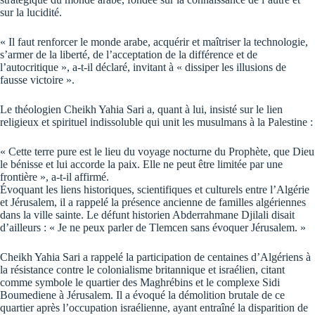
sur la lucidité.
« Il faut renforcer le monde arabe, acquérir et maîtriser la technologie,
s’armer de la liberté, de l’acceptation de la différence et de
l’autocritique », a-t-il déclaré, invitant à « dissiper les illusions de
fausse victoire ».
Le théologien Cheikh Yahia Sari a, quant à lui, insisté sur le lien
religieux et spirituel indissoluble qui unit les musulmans à la Palestine :
« Cette terre pure est le lieu du voyage nocturne du Prophète, que Dieu
le bénisse et lui accorde la paix. Elle ne peut être limitée par une
frontière », a-t-il affirmé.
Évoquant les liens historiques, scientifiques et culturels entre l’Algérie
et Jérusalem, il a rappelé la présence ancienne de familles algériennes
dans la ville sainte. Le défunt historien Abderrahmane Djilali disait
d’ailleurs : « Je ne peux parler de Tlemcen sans évoquer Jérusalem. »
Cheikh Yahia Sari a rappelé la participation de centaines d’Algériens à
la résistance contre le colonialisme britannique et israélien, citant
comme symbole le quartier des Maghrébins et le complexe Sidi
Boumediene à Jérusalem. Il a évoqué la démolition brutale de ce
quartier après l’occupation israélienne, ayant entraîné la disparition de