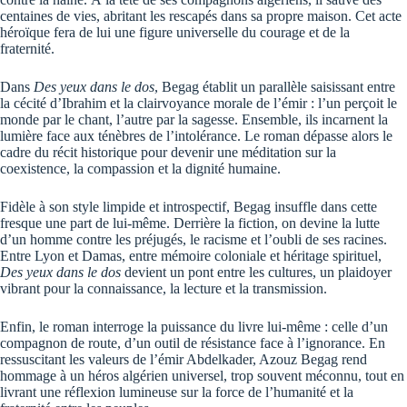
centaines de vies, abritant les rescapés dans sa propre maison. Cet acte
héroïque fera de lui une figure universelle du courage et de la
fraternité.
Dans
Des yeux dans le dos
, Begag établit un parallèle saisissant entre
la cécité d’Ibrahim et la clairvoyance morale de l’émir : l’un perçoit le
monde par le chant, l’autre par la sagesse. Ensemble, ils incarnent la
lumière face aux ténèbres de l’intolérance. Le roman dépasse alors le
cadre du récit historique pour devenir une méditation sur la
coexistence, la compassion et la dignité humaine.
Fidèle à son style limpide et introspectif, Begag insuffle dans cette
fresque une part de lui-même. Derrière la fiction, on devine la lutte
d’un homme contre les préjugés, le racisme et l’oubli de ses racines.
Entre Lyon et Damas, entre mémoire coloniale et héritage spirituel,
Des yeux dans le dos
devient un pont entre les cultures, un plaidoyer
vibrant pour la connaissance, la lecture et la transmission.
Enfin, le roman interroge la puissance du livre lui-même : celle d’un
compagnon de route, d’un outil de résistance face à l’ignorance. En
ressuscitant les valeurs de l’émir Abdelkader, Azouz Begag rend
hommage à un héros algérien universel, trop souvent méconnu, tout en
livrant une réflexion lumineuse sur la force de l’humanité et la