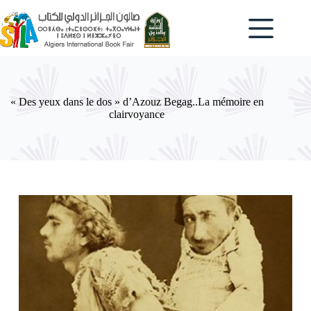
Passer
au
contenu
« Des yeux dans le dos » d’Azouz Begag..La mémoire en
clairvoyance