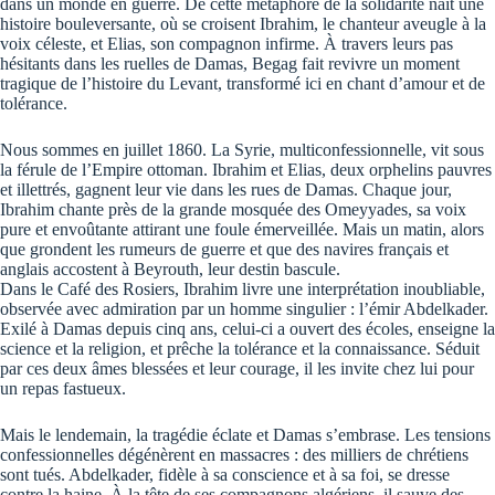
dans un monde en guerre. De cette métaphore de la solidarité naît une
histoire bouleversante, où se croisent Ibrahim, le chanteur aveugle à la
voix céleste, et Elias, son compagnon infirme. À travers leurs pas
hésitants dans les ruelles de Damas, Begag fait revivre un moment
tragique de l’histoire du Levant, transformé ici en chant d’amour et de
tolérance.
Nous sommes en juillet 1860. La Syrie, multiconfessionnelle, vit sous
la férule de l’Empire ottoman. Ibrahim et Elias, deux orphelins pauvres
et illettrés, gagnent leur vie dans les rues de Damas. Chaque jour,
Ibrahim chante près de la grande mosquée des Omeyyades, sa voix
pure et envoûtante attirant une foule émerveillée. Mais un matin, alors
que grondent les rumeurs de guerre et que des navires français et
anglais accostent à Beyrouth, leur destin bascule.
Dans le Café des Rosiers, Ibrahim livre une interprétation inoubliable,
observée avec admiration par un homme singulier : l’émir Abdelkader.
Exilé à Damas depuis cinq ans, celui-ci a ouvert des écoles, enseigne la
science et la religion, et prêche la tolérance et la connaissance. Séduit
par ces deux âmes blessées et leur courage, il les invite chez lui pour
un repas fastueux.
Mais le lendemain, la tragédie éclate et Damas s’embrase. Les tensions
confessionnelles dégénèrent en massacres : des milliers de chrétiens
sont tués. Abdelkader, fidèle à sa conscience et à sa foi, se dresse
contre la haine. À la tête de ses compagnons algériens, il sauve des