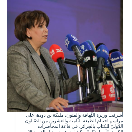
أشرفت وزيرة الثّقافة والفنون، مليكة بن دودة، على
مراسم اختتام الطّبعة الثّامنة والعشرين من الصّالون
الدّوليّ للكتاب بالجزائر، في قاعة المحاضرات
الكبرى “آسيا جبّار”، وكشفت عن تسجيل الدورة 28